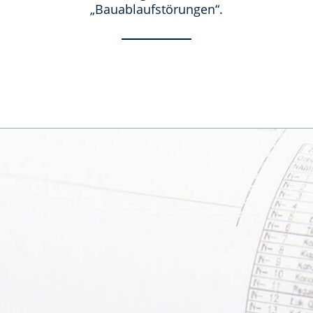
„Bauablaufstörungen“.